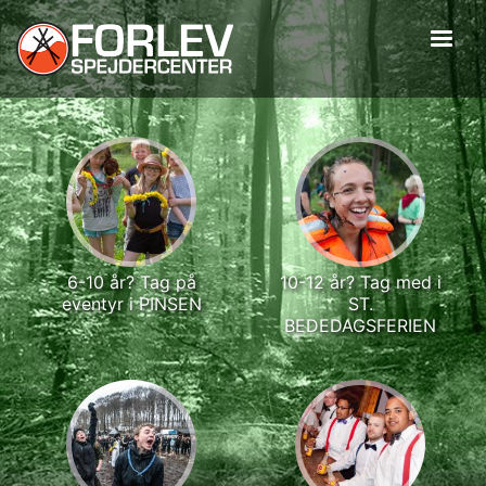
Gå
til
hovedindhold
6-10 år? Tag på
10-12 år? Tag med i
eventyr i PINSEN
ST.
BEDEDAGSFERIEN