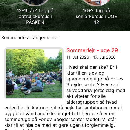
12-16 år? Tag på
16+? Tag på
patruljekursus i
seniorkursus i UGE
PÅSKEN
42
Kommende arrangementer
Sommerlejr - uge 29
11. Jul 2026 - 17. Jul 2026
Hvad skal der ske? Er I
klar til en sjov og
spændende uge på Forlev
Spejdercenter? Her kan I
skræddersy jeres dag med
aktiviteter for alle
aldersgrupper; så hvad
enten I er til klatring, vil på hejk, har ambitioner om at
bygge et vandland eller noget helt fjerde, så er en
sommeruge på Forlev Spejdercenter stedet! Vi står
klar til at hjælpe med at gøre ugen uforglemmelig.